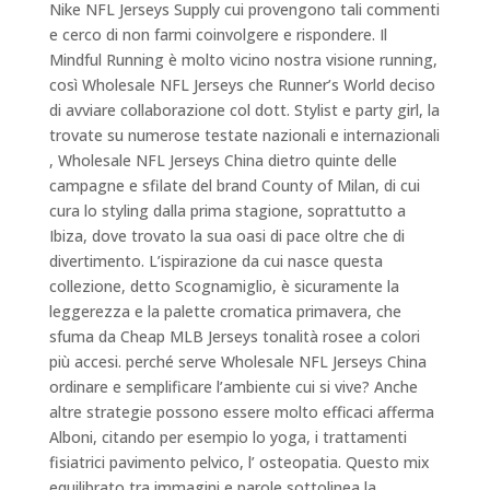
Nike NFL Jerseys Supply cui provengono tali commenti
e cerco di non farmi coinvolgere e rispondere. Il
Mindful Running è molto vicino nostra visione running,
così Wholesale NFL Jerseys che Runner’s World deciso
di avviare collaborazione col dott. Stylist e party girl, la
trovate su numerose testate nazionali e internazionali
, Wholesale NFL Jerseys China dietro quinte delle
campagne e sfilate del brand County of Milan, di cui
cura lo styling dalla prima stagione, soprattutto a
Ibiza, dove trovato la sua oasi di pace oltre che di
divertimento. L’ispirazione da cui nasce questa
collezione, detto Scognamiglio, è sicuramente la
leggerezza e la palette cromatica primavera, che
sfuma da Cheap MLB Jerseys tonalità rosee a colori
più accesi. perché serve Wholesale NFL Jerseys China
ordinare e semplificare l’ambiente cui si vive? Anche
altre strategie possono essere molto efficaci afferma
Alboni, citando per esempio lo yoga, i trattamenti
fisiatrici pavimento pelvico, l’ osteopatia. Questo mix
equilibrato tra immagini e parole sottolinea la