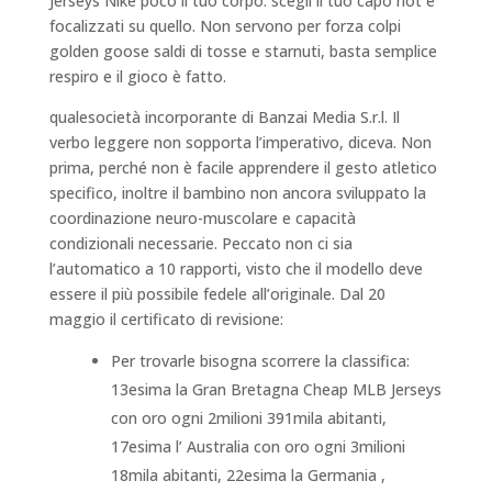
Jerseys Nike poco il tuo corpo: scegli il tuo capo hot e
focalizzati su quello. Non servono per forza colpi
golden goose saldi di tosse e starnuti, basta semplice
respiro e il gioco è fatto.
qualesocietà incorporante di Banzai Media S.r.l. Il
verbo leggere non sopporta l’imperativo, diceva. Non
prima, perché non è facile apprendere il gesto atletico
specifico, inoltre il bambino non ancora sviluppato la
coordinazione neuro-muscolare e capacità
condizionali necessarie. Peccato non ci sia
l’automatico a 10 rapporti, visto che il modello deve
essere il più possibile fedele all’originale. Dal 20
maggio il certificato di revisione:
Per trovarle bisogna scorrere la classifica:
13esima la Gran Bretagna Cheap MLB Jerseys
con oro ogni 2milioni 391mila abitanti,
17esima l’ Australia con oro ogni 3milioni
18mila abitanti, 22esima la Germania ,