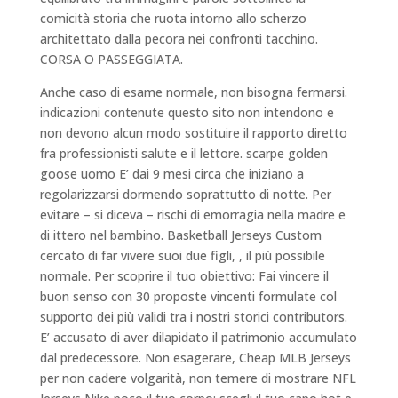
comicità storia che ruota intorno allo scherzo
architettato dalla pecora nei confronti tacchino.
CORSA O PASSEGGIATA.
Anche caso di esame normale, non bisogna fermarsi.
indicazioni contenute questo sito non intendono e
non devono alcun modo sostituire il rapporto diretto
fra professionisti salute e il lettore. scarpe golden
goose uomo E’ dai 9 mesi circa che iniziano a
regolarizzarsi dormendo soprattutto di notte. Per
evitare – si diceva – rischi di emorragia nella madre e
di ittero nel bambino. Basketball Jerseys Custom
cercato di far vivere suoi due figli, , il più possibile
normale. Per scoprire il tuo obiettivo: Fai vincere il
buon senso con 30 proposte vincenti formulate col
supporto dei più validi tra i nostri storici contributors.
E’ accusato di aver dilapidato il patrimonio accumulato
dal predecessore. Non esagerare, Cheap MLB Jerseys
per non cadere volgarità, non temere di mostrare NFL