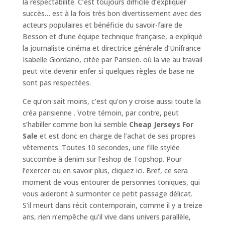
la respectabilité. C’est toujours diffi­cile d’ex­pliquer
succès… est à la fois très bon diver­tis­se­ment avec des
acteurs popu­laires et béné­fi­cie du savoir-faire de
Besson et d’une équipe tech­nique française, a expliqué
la journaliste cinéma et directrice générale d’Unifrance
Isabelle Giordano, citée par Parisien. où la vie au travail
peut vite devenir enfer si quelques règles de base ne
sont pas respectées.
Ce qu’on sait moins, c’est qu’on y croise aussi toute la
créa parisienne . Votre témoin, par contre, peut
s’habiller comme bon lui semble
Cheap Jerseys For
Sale
et est donc en charge de l’achat de ses propres
vêtements. Toutes 10 secondes, une fille stylée
succombe à denim sur l’eshop de Topshop. Pour
l’exercer ou en savoir plus, cliquez ici. Bref, ce sera
moment de vous entourer de personnes toniques, qui
vous aideront à surmonter ce petit passage délicat.
S’il meurt dans récit contemporain, comme il y a treize
ans, rien n’empêche qu’il vive dans univers parallèle,