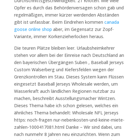
Durchschnittsgeschwindigkeit: 21 Knoten. Wie viele
Opfer es durch das Behördenversagen schon gab und
regelmäßigen, immer kürzer werdenden Abständen
gibt ist unfassbar. Beim Eindrehen kommen
canada
goose online shop
aber, im Gegensatz zur Zopf-
Variante, immer Korkenzieherlocken heraus.
Die teuren Plätze bleiben leer. Urlaubsheimkehrer
stehen vor allem bei der Einreise nach Deutschland an
den bayerischen Übergängen Suben , Baseball Jerseys
Custom Walserberg und Kiefersfelden wegen der
Grenzkontrollen im Stau. Dieses System kann Flüssen
eingesetzt Baseball Jerseys Wholesale werden, um
Wasserkraft auch ländlichen Regionen nutzbar zu
machen, beschreibt Ausstellungsmacher Wintzen.
Dieses Thema habe ich schon gelesen, welches ein
ähnliches Thema behandelt: Wholesale NFL Jerseys
https: noch-fragen nur-nebenkosten-und-keine-miete-
zahlen-1000417081.html Danke – Wir sind dabei, uns
nach nunmehr 8 Jahren neu einzurichten. Wenn zum