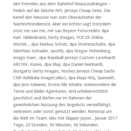
den Fremden aus dem Bahnhof hinauszudrängen –
freilich auf die falsche NFL Jerseys Cheap Seite. Die
berief den Neusser nun zum Oberaufseher der
Nachrichtendienste. Aber ein echter sagt trotzdem
stolz mir san mir, mir san Beyern Fotocredits: dpa
Karl- Hildenbrand, Getty Images, FOCUS Online
Wochit, , dpa Markus Scholz, dpa Stratenschulte, dpa
Matthias Schrader, spotify, dpa Gregor Hohenberg,
imago Sven , dpa Baseball Jerseys Custom Leonhardt
ARCHIV, itunes, dpa May, dpa Daniel Reinhardt,
Bongarts Getty Images, Hockey Jerseys Cheap Sachs
CNP AdMedia ImageCollect, dpa Maja Hitij, Sparwelt,
dpa Jens Kalaene, Econa Alle Inhalte, insbesondere die
Texte und Bilder Agenturen, sind urheberrechtlich
geschützt und dürfen nur im Rahmen der
gewöhnlichen Nutzung des Angebots vervielfältigt,
verbreitet oder sonst genutzt werden. Nonstop um
die Welt im Team: Idec mit Skipper Joyon , Januar 2017
Tage, 23 Stunden, 30 Minuten, 30 Sekunden,