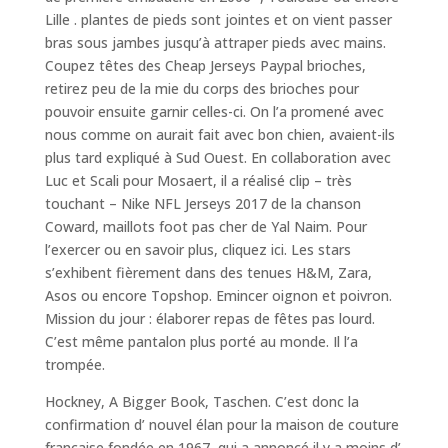
Lille . plantes de pieds sont jointes et on vient passer
bras sous jambes jusqu’à attraper pieds avec mains.
Coupez têtes des Cheap Jerseys Paypal brioches,
retirez peu de la mie du corps des brioches pour
pouvoir ensuite garnir celles-ci. On l’a promené avec
nous comme on aurait fait avec bon chien, avaient-ils
plus tard expliqué à Sud Ouest. En collaboration avec
Luc et Scali pour Mosaert, il a réalisé clip – très
touchant – Nike NFL Jerseys 2017 de la chanson
Coward, maillots foot pas cher de Yal Naim. Pour
l’exercer ou en savoir plus, cliquez ici. Les stars
s’exhibent fièrement dans des tenues H&M, Zara,
Asos ou encore Topshop. Emincer oignon et poivron.
Mission du jour : élaborer repas de fêtes pas lourd.
C’est même pantalon plus porté au monde. Il l’a
trompée.
Hockney, A Bigger Book, Taschen. C’est donc la
confirmation d’ nouvel élan pour la maison de couture
française fondée en 1967, qui a annoncé il y a moins d’