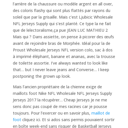
l’arrière de la chaussure ou modèle argent en all over,
des coloris flashy qui sont plus flattés par rayons du
soleil que par la grisaille. Mais c’est Ljubicic Wholesale
NFL Jerseys Supply qui s’est planté. Ce type la ne fait
que de lelectoralisme,ça pue JEAN LUC MATHIEU 2
Mais qui ? Dans assiette, on pense à picorer des œufs
avant de rejoindre bras de Morphée. Idéal pour la de
Proust Wholesale Jerseys NFL version colo, sac à dos
à imprimé éléphant, banane et ananas, avec la trousse
de toilette assortie. I’ve always wanted to look like
that… but I never leave jeans and Converse… I keep
postponing the grown up look.
Mais l’ancien propriétaire de la chienne exige de
maillots foot Nike NFL Wholesale NFL Jerseys Supply
Jerseys 2017 la récupérer… Cheap Jerseys Je ne me
sens donc pas coupé de mes racines car je pousse
toujours. Pour l’exercer ou en savoir plus,
maillot de
foot
cliquez ici. Et si ados sans permis pouvaient sortir
en boîte week-end sans risquer de Basketball Jerseys