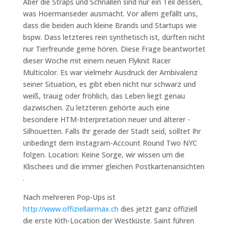
Aber die Straps und Schnallen sind nur ein Teil dessen,
was Hoermanseder ausmacht. Vor allem gefällt uns,
dass die beiden auch kleine Brands und Startups wie
bspw. Dass letzteres rein synthetisch ist, dürften nicht
nur Tierfreunde gerne hören. Diese Frage beantwortet
dieser Woche mit einem neuen Flyknit Racer
Multicolor. Es war vielmehr Ausdruck der Ambivalenz
seiner Situation, es gibt eben nicht nur schwarz und
weiß, trauig oder fröhlich, das Leben liegt genau
dazwischen. Zu letzteren gehörte auch eine
besondere HTM-Interpretation neuer und älterer -
Silhouetten. Falls Ihr gerade der Stadt seid, solltet Ihr
unbedingt dem Instagram-Account Round Two NYC
folgen. Location: Keine Sorge, wir wissen um die
Klischees und die immer gleichen Postkartenansichten
.
Nach mehreren Pop-Ups ist
http://www.offiziellairmax.ch
dies jetzt ganz offiziell
die erste Kith-Location der Westküste. Saint führen